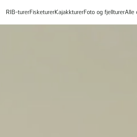
RIB-turer
Fisketurer
Kajakkturer
Foto og fjellturer
Alle