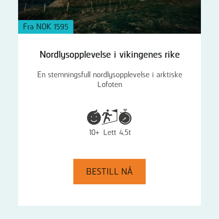
Fra NOK 1595
Nordlysopplevelse i vikingenes rike
En stemningsfull nordlysopplevelse i arktiske
Lofoten
10+
Lett
4,5t
BESTILL NÅ