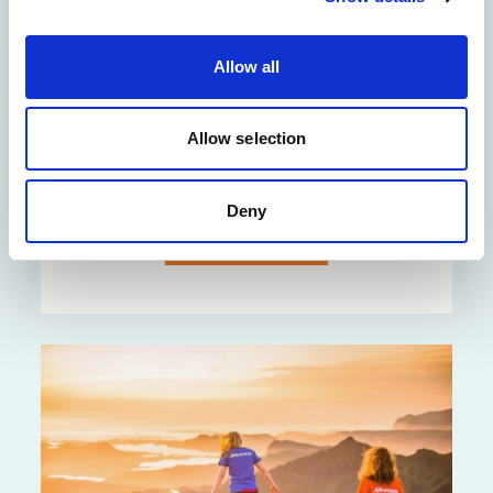
4-timers fototur med lokal naturfotograf.
Allow all
Allow selection
10+
Lett
4t
Deny
BESTILL NÅ