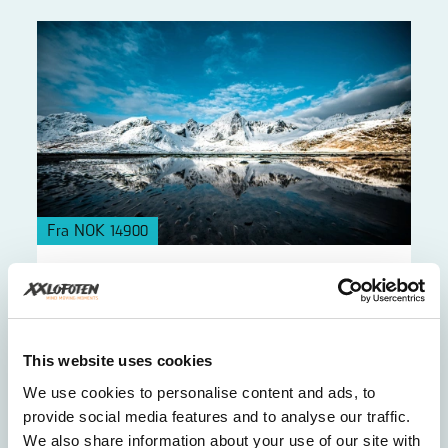
Fra NOK 14900
Lofoten fototur – 6 timer
Bli med vår lokale naturfotograf på 6 timers
privat fototur i Lofoten.
This website uses cookies
We use cookies to personalise content and ads, to
provide social media features and to analyse our traffic.
We also share information about your use of our site with
10+
Lett
6t