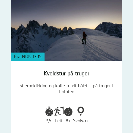
Fra NOK 1395
Kveldstur på truger
Stjernekikking og kaffe rundt bålet – på truger i
Lofoten
2,5t
Lett
8+
Svolvær