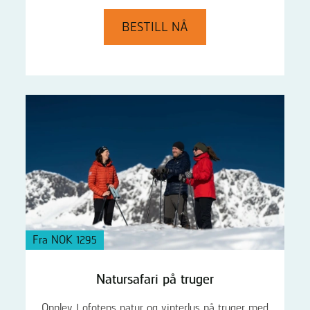
BESTILL NÅ
Fra NOK 1295
Natursafari på truger
Opplev Lofotens natur og vinterlys på truger med