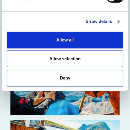
vandringsmønster, noe som sikrer at vannet
rundt Lofoten er fylt med fisk. De nøyaktige
datoene kan variere fra år til år, påvirket av
Show details
klimatiske forhold og torskevandringen.
Allow all
Allow selection
Deny