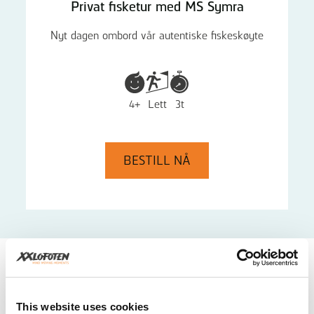
Privat fisketur med MS Symra
Nyt dagen ombord vår autentiske fiskeskøyte
4+
Lett
3t
BESTILL NÅ
Dette kan du forvente
XXLofoten tilbyr fisketurer om bord på MS Symra, et
This website uses cookies
autentisk fiskefartøy som legemliggjør ånden til den