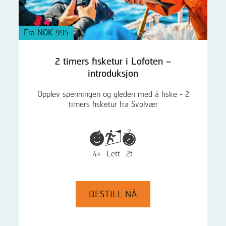
Fra NOK 995
2 timers fisketur i Lofoten –
introduksjon
Opplev spenningen og gleden med å fiske - 2
timers fisketur fra Svolvær
4+
Lett
2t
BESTILL NÅ