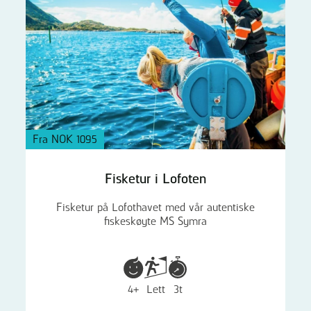
Fra NOK 1095
Fisketur i Lofoten
Fisketur på Lofothavet med vår autentiske
fiskeskøyte MS Symra
4+
Lett
3t