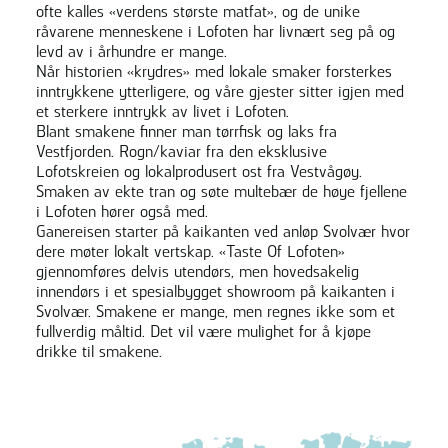
ofte kalles «verdens største matfat», og de unike
råvarene menneskene i Lofoten har livnært seg på og
levd av i århundre er mange.
Når historien «krydres» med lokale smaker forsterkes
inntrykkene ytterligere, og våre gjester sitter igjen med
et sterkere inntrykk av livet i Lofoten.
Blant smakene finner man tørrfisk og laks fra
Vestfjorden. Rogn/kaviar fra den eksklusive
Lofotskreien og lokalprodusert ost fra Vestvågøy.
Smaken av ekte tran og søte multebær de høye fjellene
i Lofoten hører også med.
Ganereisen starter på kaikanten ved anløp Svolvær hvor
dere møter lokalt vertskap. «Taste Of Lofoten»
gjennomføres delvis utendørs, men hovedsakelig
innendørs i et spesialbygget showroom på kaikanten i
Svolvær. Smakene er mange, men regnes ikke som et
fullverdig måltid. Det vil være mulighet for å kjøpe
drikke til smakene.